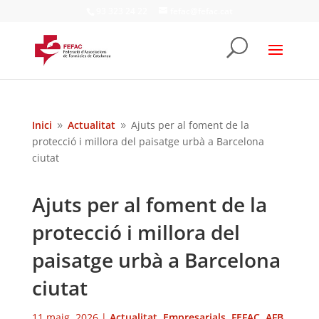
93 323 24 22
fefac@fefac.cat
Inici
Actualitat
Ajuts per al foment de la
9
9
protecció i millora del paisatge urbà a Barcelona
ciutat
Ajuts per al foment de la
protecció i millora del
paisatge urbà a Barcelona
ciutat
11 maig, 2026
|
Actualitat
,
Empresarials
,
FEFAC
,
AFB
,