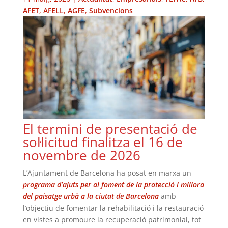
AFET
,
AFELL
,
AGFE
,
Subvencions
El termini de presentació de
sol·licitud finalitza el 16 de
novembre de 2026
L’Ajuntament de Barcelona ha posat en marxa un
programa d’ajuts per al foment de la protecció i millora
del paisatge urbà a la ciutat de Barcelona
amb
l’objectiu de fomentar la rehabilitació i la restauració
en vistes a promoure la recuperació patrimonial, tot