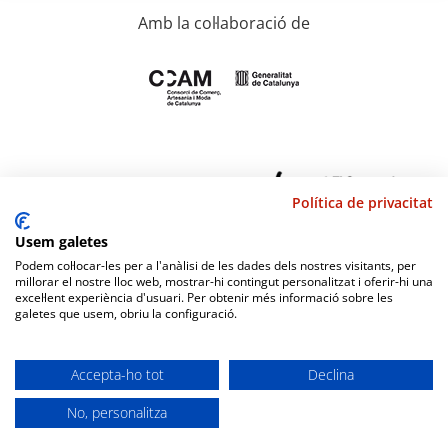
Amb la col·laboració de
Política de privacitat
Usem galetes
Podem col·locar-les per a l'anàlisi de les dades dels nostres visitants, per
millorar el nostre lloc web, mostrar-hi contingut personalitzat i oferir-hi una
excel·lent experiència d'usuari. Per obtenir més informació sobre les
galetes que usem, obriu la configuració.
Accepta-ho tot
Declina
No, personalitza
Diseño web
amc gestión
|
Política de privacitat