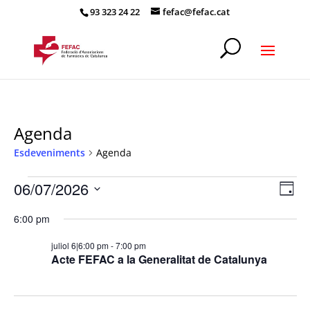
93 323 24 22
fefac@fefac.cat
Agenda
Esdeveniments
Agenda
Esdeveniments
Vist
Nav
06/07/2026
Dia
de
del
de
Selecciona
vis
6
nav
6:00 pm
una
Es
juliol,
data.
juliol 6|6:00 pm
-
7:00 pm
2026
Acte FEFAC a la Generalitat de Catalunya