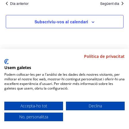
Dia anterior
Següent dia
Subscriviu-vos al calendari
Política de privacitat
Usem galetes
Podem col·locar-les per a l'anàlisi de les dades dels nostres visitants, per
millorar el nostre lloc web, mostrar-hi contingut personalitzat i oferir-hi una
excel·lent experiència d'usuari. Per obtenir més informació sobre les
galetes que usem, obriu la configuració.
Diseño web
amc gestión
|
Política de privacitat
Accepta-ho tot
Declina
No, personalitza