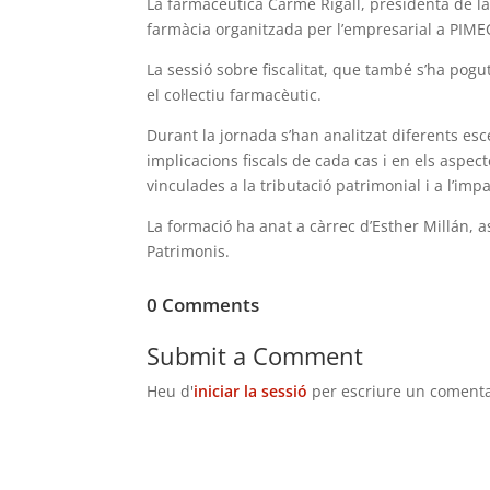
La farmacèutica Carme Rigall, presidenta de la F
farmàcia organitzada per l’empresarial a PIMEC 
La sessió sobre fiscalitat, que també s’ha pog
el col·lectiu farmacèutic.
Durant la jornada s’han analitzat diferents es
implicacions fiscals de cada cas i en els aspec
vinculades a la tributació patrimonial i a l’imp
La formació ha anat a càrrec d’Esther Millán, 
Patrimonis.
0 Comments
Submit a Comment
Heu d'
iniciar la sessió
per escriure un comenta