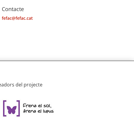
Contacte
fefac@fefac.cat
eadors del projecte