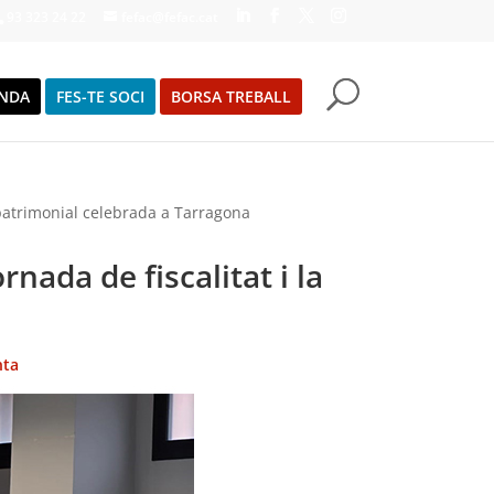
93 323 24 22
fefac@fefac.cat
NDA
FES-TE SOCI
BORSA TREBALL
ó patrimonial celebrada a Tarragona
rnada de fiscalitat i la
nta