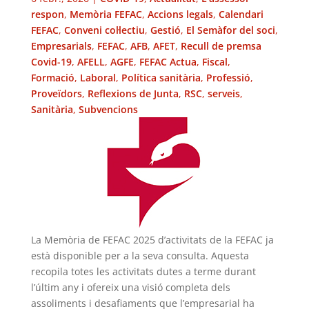
respon
,
Memòria FEFAC
,
Accions legals
,
Calendari
FEFAC
,
Conveni col·lectiu
,
Gestió
,
El Semàfor del soci
,
Empresarials
,
FEFAC
,
AFB
,
AFET
,
Recull de premsa
Covid-19
,
AFELL
,
AGFE
,
FEFAC Actua
,
Fiscal
,
Formació
,
Laboral
,
Política sanitària
,
Professió
,
Proveïdors
,
Reflexions de Junta
,
RSC
,
serveis
,
Sanitària
,
Subvencions
La Memòria de FEFAC 2025 d’activitats de la FEFAC ja
està disponible per a la seva consulta. Aquesta
recopila totes les activitats dutes a terme durant
l’últim any i ofereix una visió completa dels
assoliments i desafiaments que l’empresarial ha